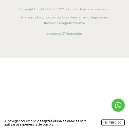
Copyright Anushka Elliot - 2026. Todos los derechos reservados.
Defensa de las y los consumidores. Para reclamos
ingresá acá.
Botón de arrepentimiento
Al navegar por este sitio
aceptás el uso de cookies
para
ENTENDIDO
agilizar tu experiencia de compra.